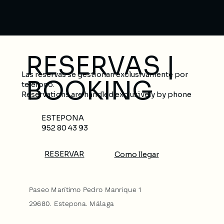
RESERVAS |
Las reservas se gestionan exclusivamente por
BOOKING
teléfono.
Reservations are handled exclusively by phone
ESTEPONA
952 80 43 93
RESERVAR
Como llegar
Paseo Marítimo Pedro Manrique 1
29680. Estepona. Málaga